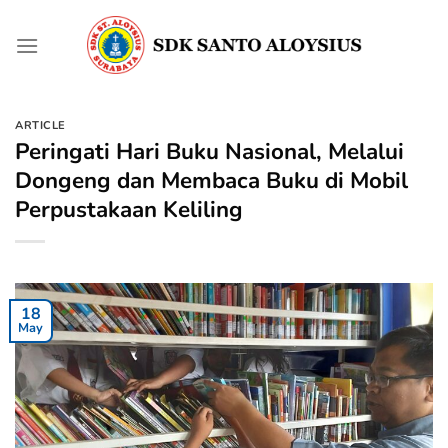
Skip
to
content
ARTICLE
Peringati Hari Buku Nasional, Melalui
Dongeng dan Membaca Buku di Mobil
Perpustakaan Keliling
18
May