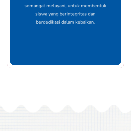
semangat melayani, untuk membentuk
siswa yang berintegritas dan
berdedikasi dalam kebaikan.