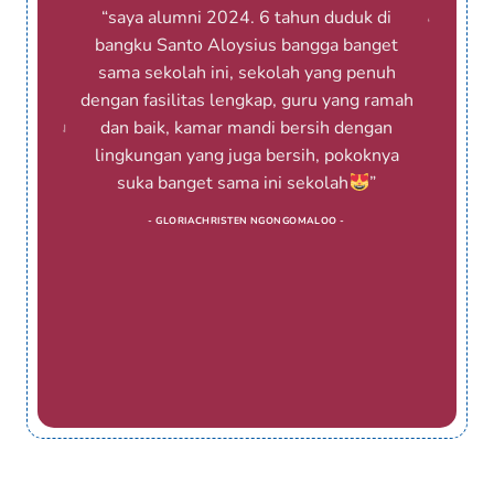
“saya alumni 2024. 6 tahun duduk di
buat para
“Sekolah
bangku Santo Aloysius bangga banget
semoga
Kongre
sama sekolah ini, sekolah yang penuh
semakin
pend
dengan fasilitas lengkap, guru yang ramah
i yang
vinsens
dan baik, kamar mandi bersih dengan
 segi ilmu
akadem
an agama
potensi
lingkungan yang juga bersih, pokoknya
”
suka banget sama ini sekolah
”
- GLORIACHRISTEN NGONGOMALOO -