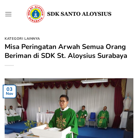
Skip
to
content
KATEGORI LAINNYA
Misa Peringatan Arwah Semua Orang
Beriman di SDK St. Aloysius Surabaya
03
Nov