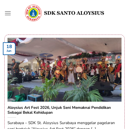
Skip
to
content
18
Jun
Aloysius Art Fest 2026, Unjuk Seni Memaknai Pendidikan
Sebagai Bekal Kehidupan
Surabaya – SDK St. Aloysius Surabaya menggelar pagelaran
seni bertajuk “Aloysius Art Fest 2026” dengan [...]