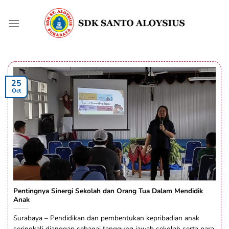
Skip
to
content
25
Oct
Pentingnya Sinergi Sekolah dan Orang Tua Dalam Mendidik
Anak
Surabaya – Pendidikan dan pembentukan kepribadian anak
seringkali dianggap sebagai tanggung jawab sekolah serta para